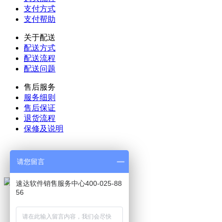
支付方式
支付帮助
关于配送
配送方式
配送流程
配送问题
售后服务
服务细则
售后保证
退货流程
保修及说明
025-52188270
请您留言
24小时服务热线
速达软件销售服务中心400-025-88
56