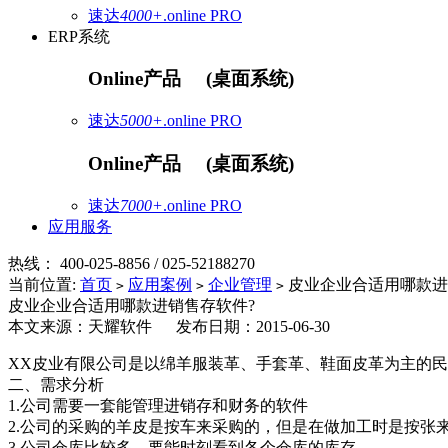
速达
4000+
.online
PRO
ERP系统
Online产品
(桌面系统)
速达
5000+
.online
PRO
Online产品
(桌面系统)
速达
7000+
.online
PRO
应用服务
热线：
400-025-8856 / 025-52188270
当前位置:
首页
应用案例
企业管理
皮业企业合适用哪款进
>
>
>
皮业企业合适用哪款进销售存软件?
本文来源：天耀软件 发布日期：2015-06-30
XX皮业有限公司是以绵羊服装革、手套革、鞋面皮革为主的民
二、需求分析
1.公司需要一套能管理进销存和财务的软件
2.公司的采购的羊皮是按车来采购的，但是在做加工时是按张
3.公司仓库比较多，要能时刻看到各个仓库的库存