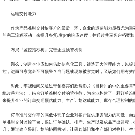
运输交付能力
作为产品准时交付给客户的最后一环，企业的运输能力显得尤为重要
的完工流程驱动，来提升备货/发货的响应速度；并通过共享客户档案
布局『监控指标树』完善企业预警机制
那么，制造企业应如何借助信息化工具，锻造五大管理能力，以提升
控，进而可察觉甚至可预警？当问题或现象被察觉时，又该如何用有效
对此，李骁顾问又通过带领嘉宾们欣赏影片《目标》的中的重要章节，
统改善方法），结合订单准时交付的管控教，为企业构建了一颗订单准
来提升企业的订单交期预估能力、生产计划达成能力、库存合理控制的
订单准时交付率的高低体现了企业对客户提供服务能力的高低，而企业
单准时交付监控平台，跟进订单确认、排产、生产以及成品产出进程，
升；通过建立采制计划的协同机制，让采购部门和生产部门对物料、生