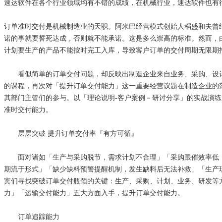
速达软件在各个行业领域均有不错的成绩，在机械行业，速达软件也有
订单准时交付是机械制造业的天职。阿米巴经营模式创始人稻盛和夫曾
诺的事就要誓死达成，否则就不能承诺。这是多么崇高的标准。然而，
计划要生产的产品不能按时完工入库，导致客户订单的交付周期无限期
看似简单的订单交付问题，却反映出制造企业来自业务、采购、设计、生
的课程，再次对「提升订单交付能力」这一重要经营议题在制造企业的
其部门主管们的参与。以「理论说明-客户案例－研讨分享」的实战演
准时交付能力。
层层突破 提升订单交付率『有方可循』
面对诸如「生产与采购脱节，需求计划不合理」「采购跟催效率低，
期流于形式」「缺少缺料预警提醒机制，发生缺料后无法补救」「生产
宾们寻找突破订单交付瓶颈的关键：生产、采购、计划、业务、研发等
力」「运输交付能力」五大方面入手，提升订单交付能力。
订单追踪能力