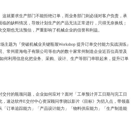
。
』这就要求生产部门不能拒绝订单，而业务部门则必须对客户负责，承
面临的缺料情况，导致计划生产的产品无法正常进行，只得无奈换线；
次交期也无法预估，严重影响了机械企业的信誉和利益。
为『突破机械业关键瓶颈Workshop 提升订单交付能力实战演练』
司、常州星海电子有限公司等在内的数十家常州制造企业近百位高管及
习如何利用信息化把业务、采购、设计、生产等部门串联起来，提升订单
交付的瓶颈问题，企业如何应对？面对「工单预计开工日期与完工日
此，速达软件E交付中心资深顾问李骁以影片《目标》为切入点，带领嘉
从「订单追踪能力」「产品设计能力」「物料供应能力」「生产制造能