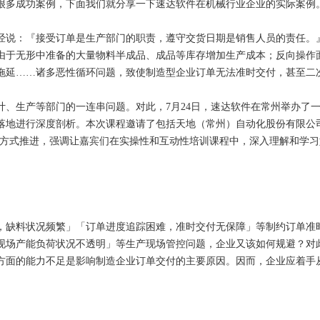
很多成功案例，下面我们就分享一下速达软件在机械行业企业的实际案例
经说：『接受订单是生产部门的职责，遵守交货日期是销售人员的责任。
由于无形中准备的大量物料半成品、成品等库存增加生产成本；反向操作
拖延……诸多恶性循环问题，致使制造型企业订单无法准时交付，甚至二
产等部门的一连串问题。对此，7月24日，速达软件在常州举办了一场主题
落地进行深度剖析。本次课程邀请了包括天地（常州）自动化股份有限公
练方式推进，强调让嘉宾们在实操性和互动性培训课程中，深入理解和学
缺料状况频繁」「订单进度追踪困难，准时交付无保障」等制约订单准时
现场产能负荷状况不透明」等生产现场管控问题，企业又该如何规避？对
方面的能力不足是影响制造企业订单交付的主要原因。因而，企业应着手