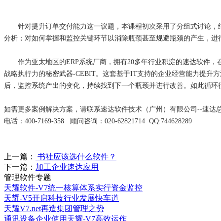
针对提升订单交付能力这一议题，本课程初次采用了分组式讨论，结
分析；对如何掌握和监控关键环节以消除瓶颈甚至规避瓶颈的产生，进
作为亚太地区的ERP系统厂商，拥有20多年行业积淀的速达软件，
战略执行力的秘密武器-CEBIT。这套基于IT支持的企业经营能力
后，监控系统产出的变化，持续找到下一个瓶颈并进行改善。如此循环
如需更多案例解决方案，请联系速达软件技术（广州）有限公司--速
电话：400-7169-358 顾问咨询：020-62821714 QQ:744628289
上一篇：
书社应该选什么软件？
下一篇：
加工企业速达应用
管理软件专题
天耀软件-V7统一核算体系实行资金监控
天耀-V5开启科技行业发展快车道
天耀V7.net再造集团管理之势
通讯设备企业使用天耀-V7高效运作