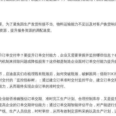
。为了避免因生产发货衔接不当、物料运输能力不足以及对客户换货响应
和资源，提升服务资源的调配速度。
订单交付率？要提升订单交付能力，企业又需要掌握并监控哪些信息？在
的机制来排除问题或降低损害？这些都是制造企业面对订单交付能力提升
启迪嘉宾们在梳理既有瓶颈后，如何突破瓶颈，破解困局：借助TOC
时交付的「监控指标树」：通过建立订单准时交付监控平台、建立订单交
能力，从而最终实现企业订单的准时交付。
能否准确预估订单交期、准时完工生产计划、合理控制库存，又是提升
提高企业的订单交期评估能力；通过订单交期智能评估平台，对产能进行
产线、生产人员信息，时时掌控，从而有效制定原料采购以及生产计划，进