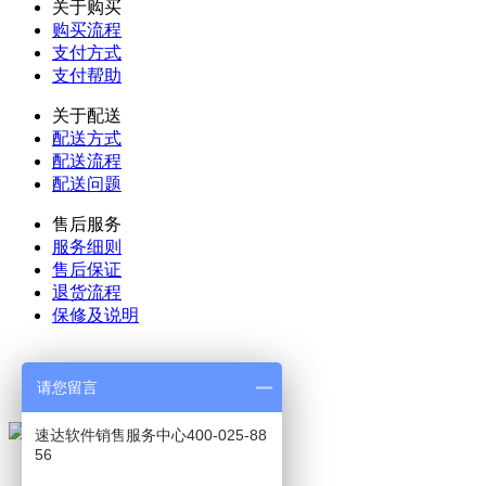
关于购买
购买流程
支付方式
支付帮助
关于配送
配送方式
配送流程
配送问题
售后服务
服务细则
售后保证
退货流程
保修及说明
025-52188270
请您留言
24小时服务热线
速达软件销售服务中心400-025-88
56